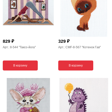
₽
₽
829
329
Арт.: 8-544
"Таксо-йога"
Арт.: CMF-8-567
"Котенок Гав"
В корзину
В корзину