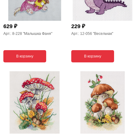
₽
₽
629
229
Арт.: 8-228
"Малышка Фаня"
Арт.: 12-056
"Весельчак"
В корзину
В корзину