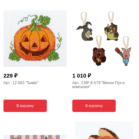
₽
₽
229
1 010
Арт.: 12-063
"Тыква"
Арт.: CMF-8-579
"Винни-Пух и
компания"
В корзину
В корзину