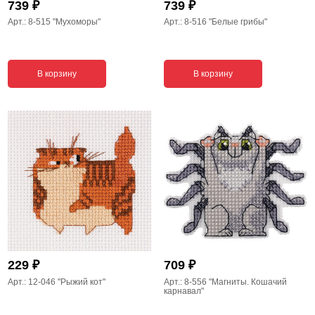
₽
₽
739
739
Арт.: 8-515
"Мухоморы"
Арт.: 8-516
"Белые грибы"
В корзину
В корзину
₽
₽
229
709
Арт.: 12-046
"Рыжий кот"
Арт.: 8-556
"Магниты. Кошачий
карнавал"