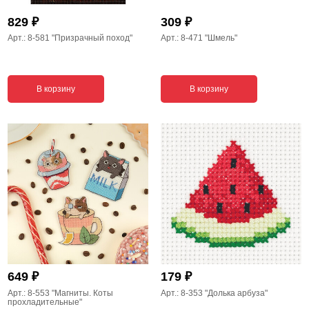
₽
₽
829
309
Арт.: 8-581
"Призрачный поход"
Арт.: 8-471
"Шмель"
В корзину
В корзину
₽
₽
649
179
Арт.: 8-553
"Магниты. Коты
Арт.: 8-353
"Долька арбуза"
прохладительные"