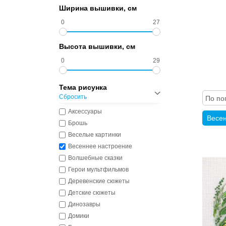
Ширина вышивки, см
0
27
Высота вышивки, см
0
29
Тема рисунка
Сбросить
По по
Аксессуары
Весен
Брошь
Веселые картинки
Весеннее настроение
Волшебные сказки
Герои мультфильмов
Деревенские сюжеты
Детские сюжеты
Динозавры
Домики