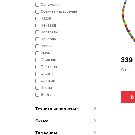
Орнамент
Осеннее настроение
Пасха
Пейзажи
Портреты
Природа
Птицы
Рыбы
339
Символы
Транспорт
Арт.: 1
Фрукты
Фэнтези
Цветы
Ягоды
В
Техника исполнения
Схема
Тип канвы