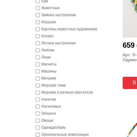
Еда
Животные
Зимнее настроение
Игрушки
Картины известных художников
Космос
659
Летнее настроение
Любовь
Арт.: 8
Люди
Одуван
Магниты
Машины
Метрики
В
Морская тема
Морские и речные обитатели
Напитки
Насекомые
Обереги
Овощи
Одежда/обувь
Оригинальные композиции