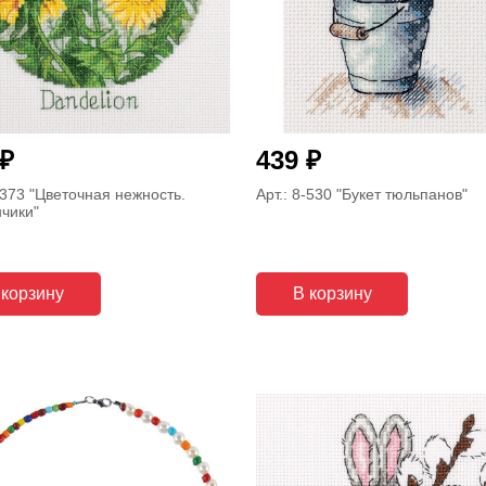
₽
₽
439
-373
"Цветочная нежность.
Арт.: 8-530
"Букет тюльпанов"
чики"
 корзину
В корзину