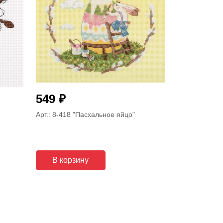
₽
549
Арт.: 8-418
"Пасхальное яйцо"
В корзину