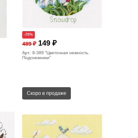
-70%
₽
149
₽
489
Арт.: 8-389
"Цветочная нежность.
Подснежники"
Скоро в продаже