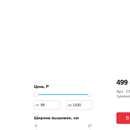
499
Цена, Р
Арт.: 
тумане
Ширина вышивки, см
В
0
27