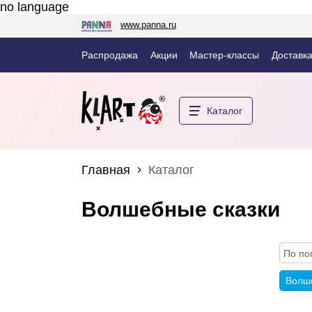
no language
www.panna.ru
Распродажа
Акции
Мастер-классы
Доставка
Каталог
Главная
Каталог
Волшебные сказки
По по
Волше