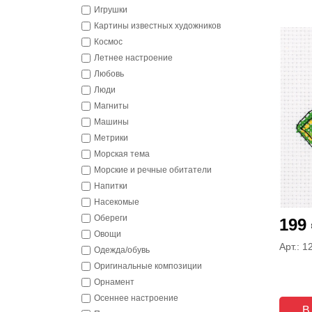
Игрушки
Картины известных художников
Космос
Летнее настроение
Любовь
Люди
Магниты
Машины
Метрики
Морская тема
Морские и речные обитатели
Напитки
Насекомые
Обереги
199
Овощи
Арт.: 
Одежда/обувь
Оригинальные композиции
Орнамент
Осеннее настроение
В