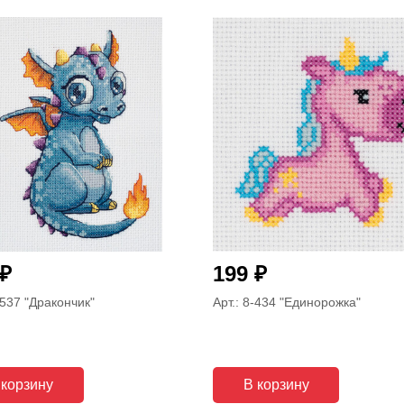
₽
₽
199
-537
"Дракончик"
Арт.: 8-434
"Единорожка"
 корзину
В корзину