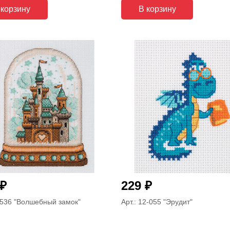
 корзину
В корзину
₽
₽
229
-536
"Волшебный замок"
Арт.: 12-055
"Эрудит"