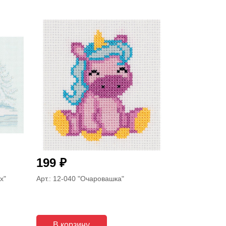
₽
199
х"
Арт.: 12-040
"Очаровашка"
В корзину