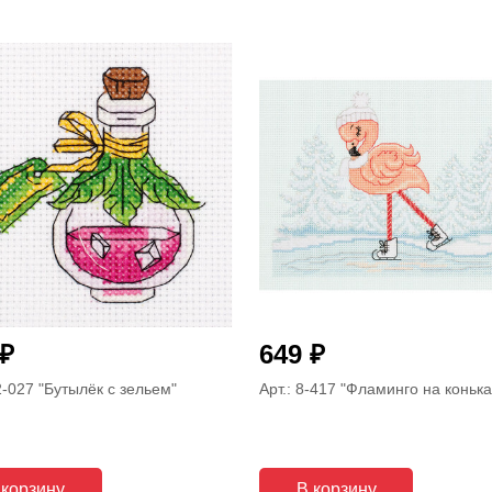
₽
₽
649
12-027
"Бутылёк с зельем"
Арт.: 8-417
"Фламинго на конька
 корзину
В корзину