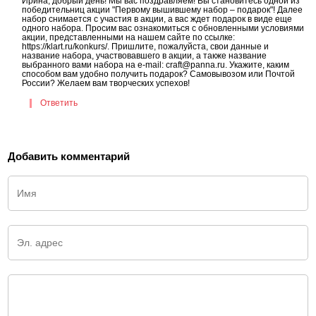
Ирина, добрый день! Мы вас поздравляем! Вы становитесь одной из
победительниц акции "Первому вышившему набор – подарок"! Далее
набор снимается с участия в акции, а вас ждет подарок в виде еще
одного набора. Просим вас ознакомиться с обновленными условиями
акции, представленными на нашем сайте по ссылке:
https://klart.ru/konkurs/. Пришлите, пожалуйста, свои данные и
название набора, участвовавшего в акции, а также название
выбранного вами набора на e-mail: craft@panna.ru. Укажите, каким
способом вам удобно получить подарок? Самовывозом или Почтой
России? Желаем вам творческих успехов!
Ответить
Добавить комментарий