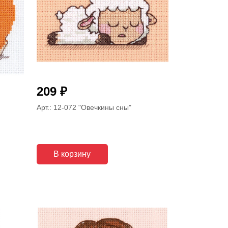
₽
209
Арт.: 12-072
"Овечкины сны"
В корзину