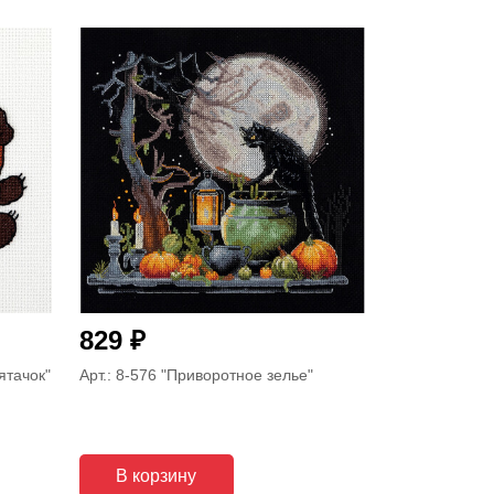
₽
829
ятачок"
Арт.: 8-576
"Приворотное зелье"
В корзину