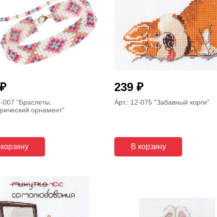
₽
₽
239
1-007
"Браслеты.
Арт.: 12-075
"Забавный корги"
рический орнамент"
 корзину
В корзину