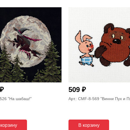
₽
₽
509
-526
"На шабаш!"
Арт.: CMF-8-569
"Винни Пух и П
 корзину
В корзину