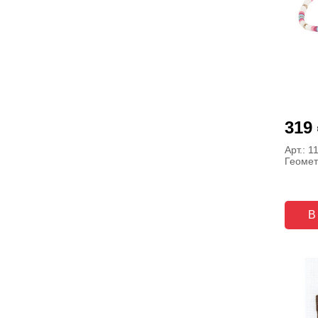
319
Арт.: 1
Геомет
В