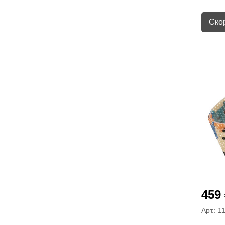
Ско
459
Арт.: 1