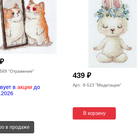
₽
-589
"Отражение"
₽
439
Арт.: 8-523
"Медитация"
вует в
акции
до
.2026
В корзину
ро в продаже