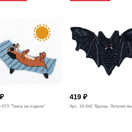
₽
₽
419
12-073
"Такса на отдыхе"
Арт.: 10-042
"Брошь. Летучая м