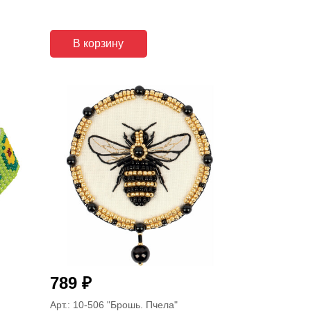
В корзину
₽
789
Арт.: 10-506
"Брошь. Пчела"