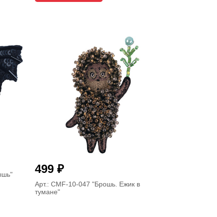
₽
499
ышь"
Арт.: CMF-10-047
"Брошь. Ежик в
тумане"