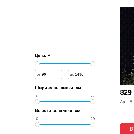
Цена, Р
Ширина вышивки, см
829
0
27
Арт.: 8
Высота вышивки, см
0
29
В