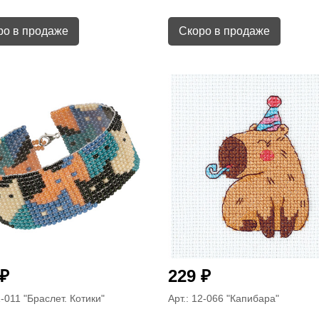
ро в продаже
Скоро в продаже
₽
₽
229
1-011
"Браслет. Котики"
Арт.: 12-066
"Капибара"