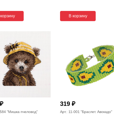
 корзину
В корзину
₽
₽
319
-584
"Мишка пчеловод"
Арт.: 11-001
"Браслет. Авокадо"