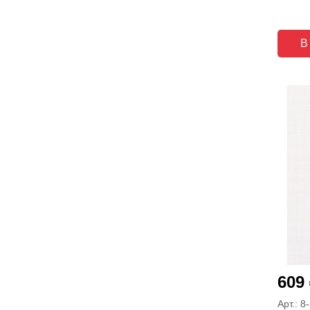
В
609
Арт.: 8