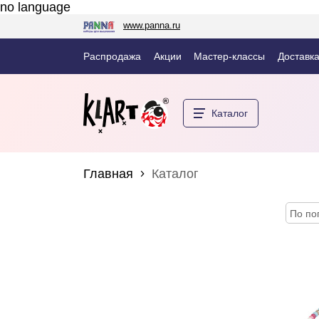
no language
www.panna.ru
Распродажа
Акции
Мастер-классы
Доставка
Каталог
Главная
Каталог
По по