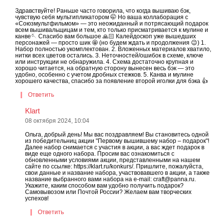
Здравствуйте! Раньше часто говорила, что когда вышиваю бэк,
чувствую себя мультипликатором 🤭 Но ваша коллаборация с
«Союзмультфильмом» — это неожиданный и потрясающий подарок
всем вышивальщицам и тем, кто только присматривается к мулине и
канве🪡 Спасибо вам большое 🙏🏻 Калейдоскоп уже вышедших
персонажей — просто шик 🤩 (но будем ждать и продолжения 😉) 1.
Набор полностью укомплектован. 2. Вложенных материалов хватило,
нитки всех цветов остались. 3. Неточностей/ошибок в схеме, ключе
или инструкции не обнаружила. 4. Схема достаточно крупная и
хорошо читается, на обратную сторону вынесен весь бэк — это
удобно, особенно с учетом дробных стежков. 5. Канва и мулине
хорошего качества, спасибо за появление второй иголки для бэка 👍
Ответить
Klart
08 октября 2024, 10:04
Ольга, добрый день! Мы вас поздравляем! Вы становитесь одной
из победительниц акции "Первому вышившему набор – подарок"!
Далее набор снимается с участия в акции, а вас ждет подарок в
виде еще одного набора. Просим вас ознакомиться с
обновленными условиями акции, представленными на нашем
сайте по ссылке: https://klart.ru/konkurs/. Пришлите, пожалуйста,
свои данные и название набора, участвовавшего в акции, а также
название выбранного вами набора на e-mail: craft@panna.ru.
Укажите, каким способом вам удобно получить подарок
Самовывозом или Почтой России? Желаем вам творческих
успехов!
Ответить