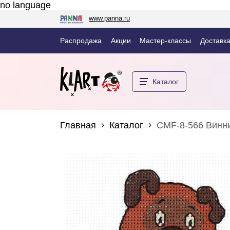
no language
www.panna.ru
Распродажа
Акции
Мастер-классы
Доставка
Каталог
Главная
Каталог
CMF-8-566 Винн