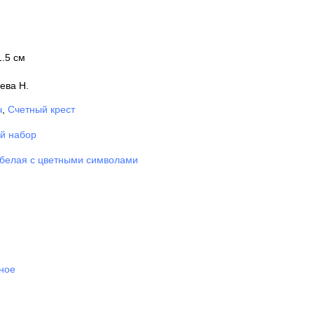
1.5 см
ева Н.
ч
,
Счетный крест
й набор
белая с цветными символами
6
ное