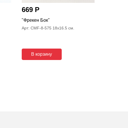
669 Р
599 Р
"Фрекен Бок"
"Ну, погоди!
Арт: CMF-8-575 18x16.5 см.
Арт: CMF-8-5
В корзину
В корз