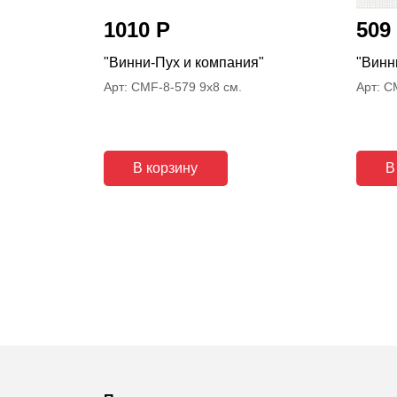
1010 Р
509
"Винни-Пух и компания"
"Винн
.
Арт: CMF-8-579 9x8 см.
Арт: C
В корзину
В