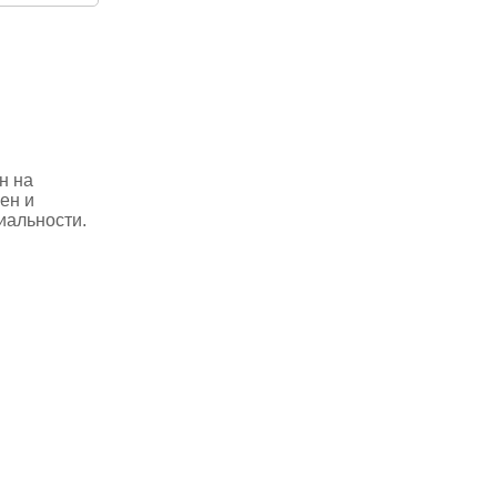
н на
ен и
иальности.