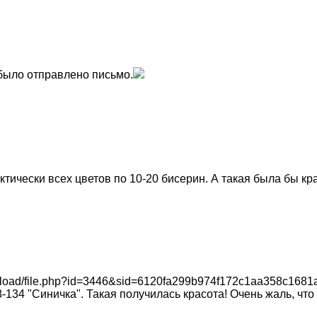
было отправлено письмо.
тически всех цветов по 10-20 бисерин. А такая была бы кр
ownload/file.php?id=3446&sid=6120fa299b974f172c1aa358c16
134 "Синичка". Такая получилась красота! Очень жаль, что