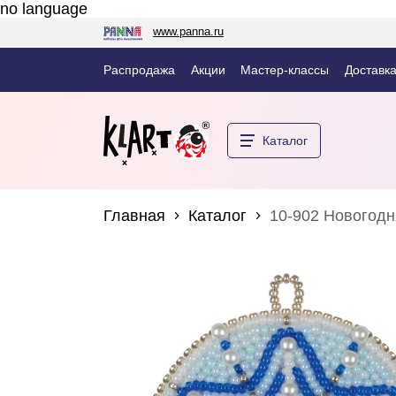
no language
www.panna.ru
Распродажа
Акции
Мастер-классы
Доставка
Каталог
Главная
Каталог
10-902 Новогодн