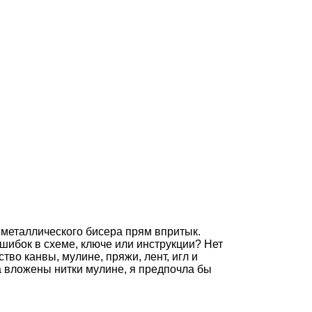
 металлического бисера прям впритык.
ошибок в схеме, ключе или инструкции? Нет
тво канвы, мулине, пряжи, лент, игл и
а вложены нитки мулине, я предпочла бы