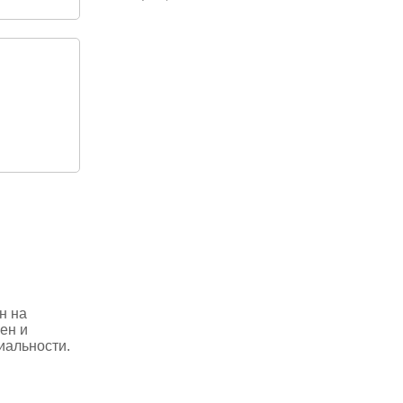
н на
ен и
иальности.