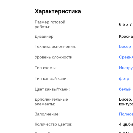
Характеристика
Размер готовой
6.5 x 7
работы:
Дизайнер:
Красна
Техника исполнения:
Бисер
Уровень сложности:
Средня
Тип схемы:
Инстру
Тип канвы/ткани:
фетр
Цвет канвы/ткани:
белый
Дополнительные
Бисер,
элементы:
контур
Заполнение:
Полно
Количество цветов:
4 цв.би