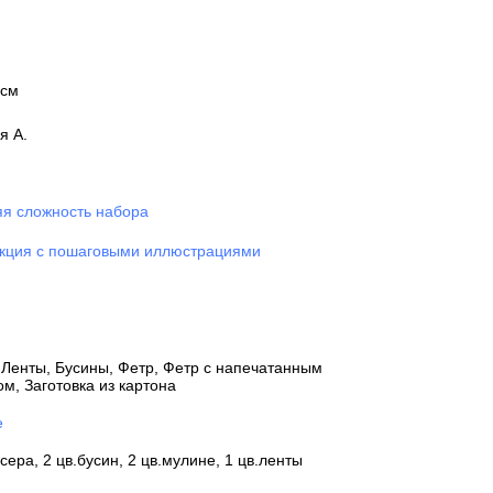
 см
я А.
я сложность набора
кция с пошаговыми иллюстрациями
 Ленты, Бусины, Фетр, Фетр с напечатанным
ом, Заготовка из картона
е
сера, 2 цв.бусин, 2 цв.мулине, 1 цв.ленты